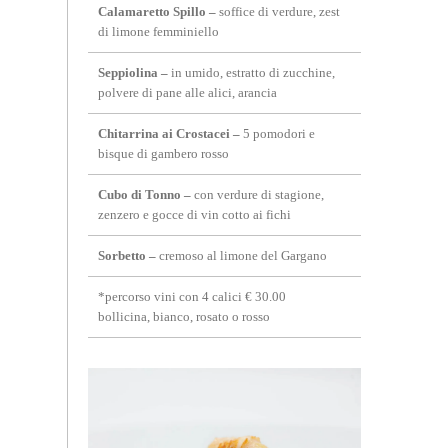
Calamaretto Spillo
–
soffice di verdure, zest
di limone femminiello
Seppiolina
–
in umido, estratto di zucchine,
polvere di pane alle alici, arancia
Chitarrina ai Crostacei
–
5 pomodori e
bisque di gambero rosso
Cubo di Tonno
–
con verdure di stagione,
zenzero e gocce di vin cotto ai fichi
Sorbetto
–
cremoso al limone del Gargano
*percorso vini con 4 calici € 30.00
bollicina, bianco, rosato o rosso