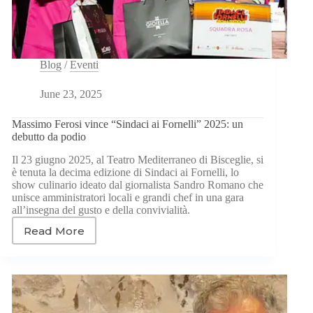
Blog
/
Eventi
June 23, 2025
Massimo Ferosi vince “Sindaci ai Fornelli” 2025: un
debutto da podio
Il 23 giugno 2025, al Teatro Mediterraneo di Bisceglie, si
è tenuta la decima edizione di Sindaci ai Fornelli, lo
show culinario ideato dal giornalista Sandro Romano che
unisce amministratori locali e grandi chef in una gara
all’insegna del gusto e della convivialità.
Read More
Massimo
Ferosi
vince
“Sindaci
ai
Fornelli”