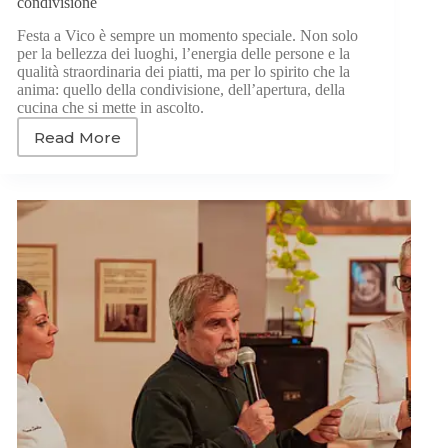
condivisione
Festa a Vico è sempre un momento speciale. Non solo
per la bellezza dei luoghi, l’energia delle persone e la
qualità straordinaria dei piatti, ma per lo spirito che la
anima: quello della condivisione, dell’apertura, della
cucina che si mette in ascolto.
Read More
Massimo
Ferosi
a
Festa
a
Vico
2025:
gusto,
identità
e
condivisione