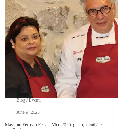
2025:
un
debutto
da
podio
Blog
/
Eventi
June 9, 2025
Massimo Ferosi a Festa a Vico 2025: gusto, identità e