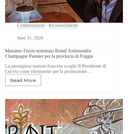
Collaborazioni
/
Riconoscimenti
June 11, 2026
Massimo Ferosi nominato Brand Ambassador
Champagne Pannier per la provincia di Foggia
La prestigiosa maison francese sceglie Il Presidente di
Lucera come riferimento per la promozione…
Read More
Massimo
Ferosi
nominato
Brand
Ambassador
Champagne
Pannier
per
la
provincia