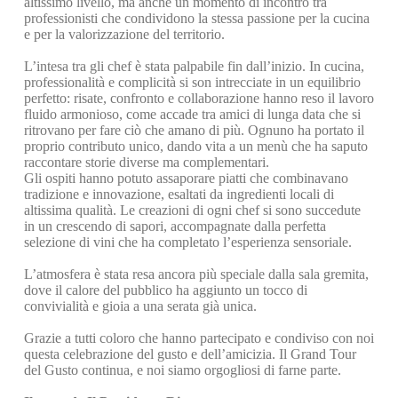
altissimo livello, ma anche un momento di incontro tra
professionisti che condividono la stessa passione per la cucina
e per la valorizzazione del territorio.
L’intesa tra gli chef è stata palpabile fin dall’inizio. In cucina,
professionalità e complicità si son intrecciate in un equilibrio
perfetto: risate, confronto e collaborazione hanno reso il lavoro
fluido armonioso, come accade tra amici di lunga data che si
ritrovano per fare ciò che amano di più. Ognuno ha portato il
proprio contributo unico, dando vita a un menù che ha saputo
raccontare storie diverse ma complementari.
Gli ospiti hanno potuto assaporare piatti che combinavano
tradizione e innovazione, esaltati da ingredienti locali di
altissima qualità. Le creazioni di ogni chef si sono succedute
in un crescendo di sapori, accompagnate dalla perfetta
selezione di vini che ha completato l’esperienza sensoriale.
L’atmosfera è stata resa ancora più speciale dalla sala gremita,
dove il calore del pubblico ha aggiunto un tocco di
convivialità e gioia a una serata già unica.
Grazie a tutti coloro che hanno partecipato e condiviso con noi
questa celebrazione del gusto e dell’amicizia. Il Grand Tour
del Gusto continua, e noi siamo orgogliosi di farne parte.